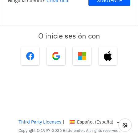
Ninguna cuenta?
Crear una
SIGUIENTE
O inicie sesión con
Third Party Licenses
|
Español (España)
Altern
Actua
Copyright © 1997-2026 Bitdefender. All rights reserved.