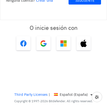
Ninguna cuenta?
Crear una
SIGUIENTE
O inicie sesión con
Third Party Licenses
|
Español (España)
Altern
Actua
Copyright © 1997-2026 Bitdefender. All rights reserved.