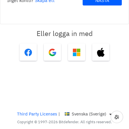
Inget konto?
Skapa ett
NÄSTA
Eller logga in med
Third Party Licenses
|
Svenska (Sverige)
Växla
För nä
Copyright © 1997-2026 Bitdefender. All rights reserved.