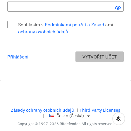
SHO
Souhlasím s
Podmínkami použití a Zásad
ami
ochrany osobních údajů
Obsahuje malá a velká písmena Požadavek není splněn
Přihlášení
VYTVOŘIT ÚČET
Obsahuje nejméně jednu číslici nebo symbol. Požadavek není spln
Musí mít alespoň 9 znaků Požadavek není splněn
Zásady ochrany osobních údajů
|
Third Party Licenses
|
Česko (Česká)
Přepí
Použí
Copyright © 1997-2026 Bitdefender. All rights reserved.